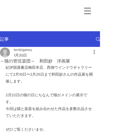
記事
tenbigarou
1月30日
～猫の管弦楽団～ 和田妙 洋画展
紀伊国屋書店梅田本店、西側ウインドウギャラリー
にて2月10日〜2月25日まで和田妙さんの作品展を開
催します。
2月22日の猫の日にちなんで猫がメインの展示で
す。
今回は猫と楽器を組み合わせた作品を多数出品させ
ていただきます。
ぜひご覧くださいませ。